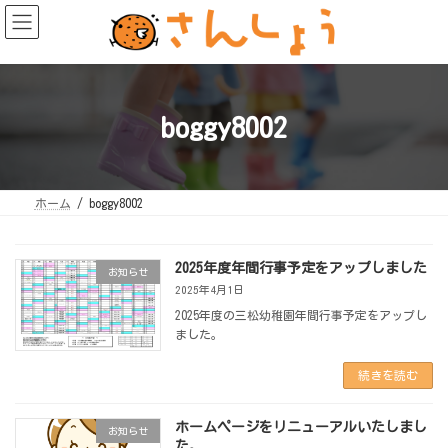
コ
ナ
ン
ビ
テ
ゲ
ン
ー
ツ
シ
へ
ョ
ス
ン
キ
に
ッ
移
boggy8002
プ
動
ホーム
boggy8002
2025年度年間行事予定をアップしました
お知らせ
2025年4月1日
2025年度の三松幼稚園年間行事予定をアップし
ました。
続きを読む
ホームページをリニューアルいたしまし
お知らせ
た。