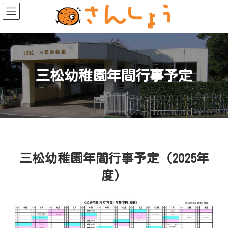
コ
ナ
ン
ビ
テ
ゲ
ン
ー
ツ
シ
へ
ョ
ス
ン
キ
に
ッ
移
プ
動
三松幼稚園年間行事予定
三松幼稚園年間行事予定（2025年
度）